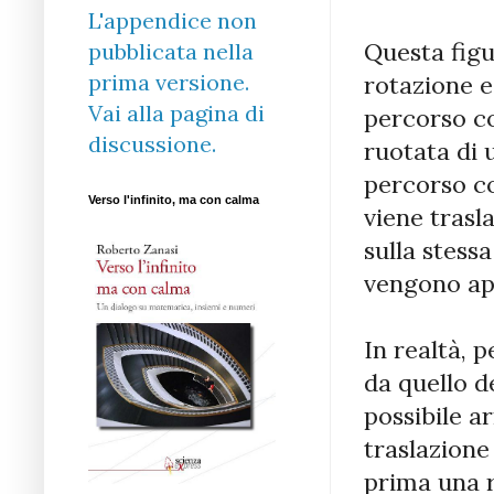
L'appendice non
Questa figu
pubblicata nella
prima versione.
rotazione e
Vai alla pagina di
percorso co
discussione.
ruotata di 
percorso co
Verso l'infinito, ma con calma
viene trasl
sulla stessa
vengono app
In realtà, 
da quello d
possibile a
traslazione
prima una r