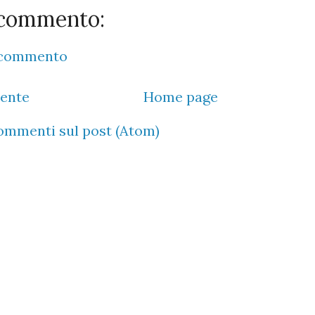
commento:
 commento
cente
Home page
ommenti sul post (Atom)