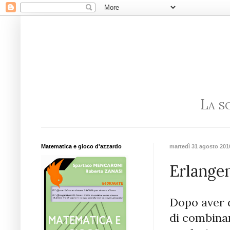
La s
Matematica e gioco d'azzardo
martedì 31 agosto 201
Erlange
Dopo aver d
di combinar