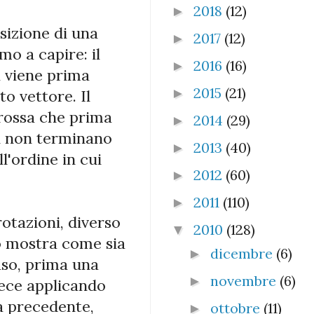
2018
(12)
►
sizione di una
2017
(12)
►
o a capire: il
2016
(16)
►
a viene prima
2015
(21)
►
o vettore. Il
 rossa che prima
2014
(29)
►
si non terminano
2013
(40)
►
l'ordine in cui
2012
(60)
►
2011
(110)
►
rotazioni, diverso
2010
(128)
▼
to mostra come sia
dicembre
(6)
►
caso, prima una
novembre
(6)
►
vece applicando
la precedente,
ottobre
(11)
►