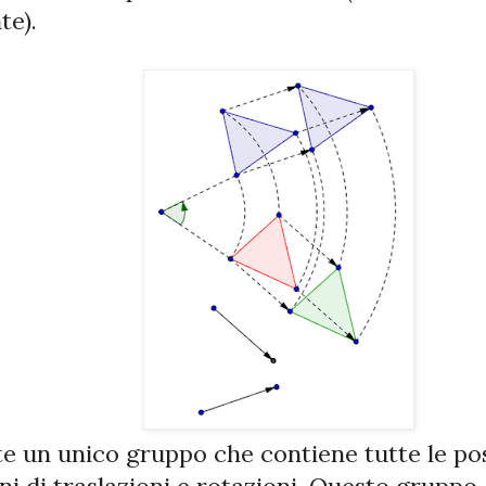
te).
te un unico gruppo che contiene tutte le pos
i di traslazioni e rotazioni. Questo gruppo,