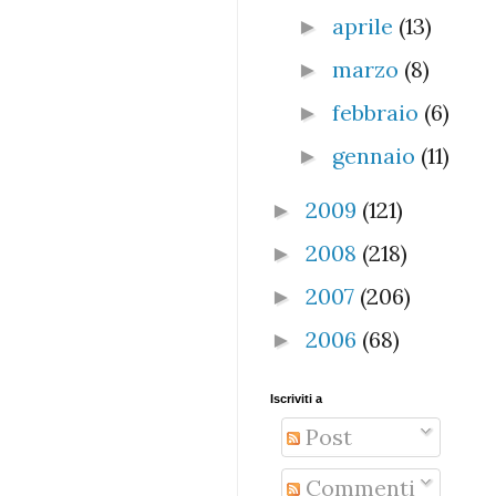
aprile
(13)
►
marzo
(8)
►
febbraio
(6)
►
gennaio
(11)
►
2009
(121)
►
2008
(218)
►
2007
(206)
►
2006
(68)
►
Iscriviti a
Post
Commenti