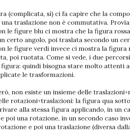
ra (complicata, sì) ci fa capire che la compo
 una traslazione non è commutativa. Proviam
n le figure blu ci mostra che la figura ross
un certo angolo, poi traslata secondo un cert
n le figure verdi invece ci mostra la figura
ata, poi ruotata. Come si vede, i due percor
 figura: quindi bisogna stare molto attenti al
licate le trasformazioni.
però, non esiste un insieme delle traslazioni+
elle rotazioni+traslazioni: la figura qua sot
rrivare alla stessa figura applicando, in un 
 e poi una rotazione, in un secondo caso in
otazione e poi una traslazione (diversa dal